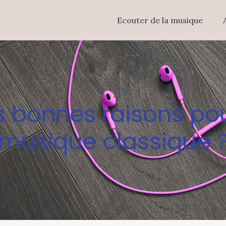
Ecouter de la musique
s bonnes raisons po
musique classique 